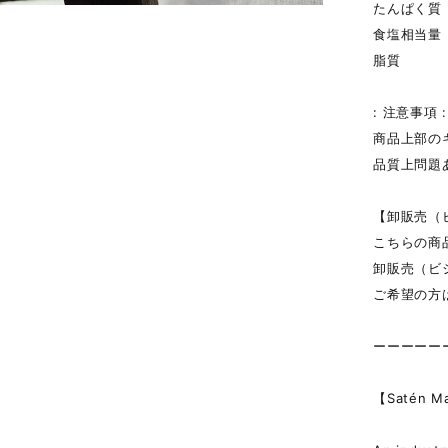
たんぱく質 
食塩相当量 
脂質 0
: 注意事項 :
商品上部の
品質上問題
【卸販売（
こちらの商
卸販売（ビ
ご希望の方
ーーーーー
【Satén Ma