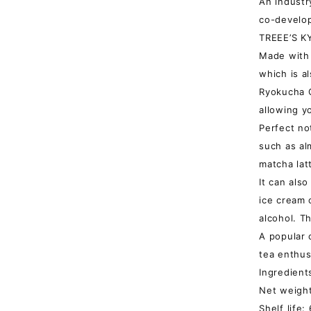
An industr
co-develop
TREEE’S K
Made with 
which is a
Ryokucha C
allowing y
Perfect no
such as al
matcha lat
It can als
ice cream 
alcohol. Th
A popular 
tea enthusi
Ingredient
Net weight
Shelf life