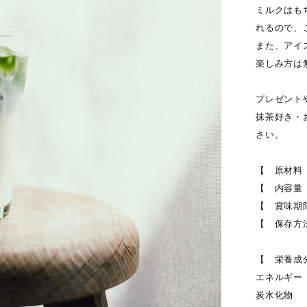
ミルクはも
れるので、
また、アイ
楽しみ方は
プレゼント
抹茶好き・
さい。
【 原材料
【 内容量 
【 賞味期
【 保存方
【 栄養成
エネルギー 3
炭水化物 