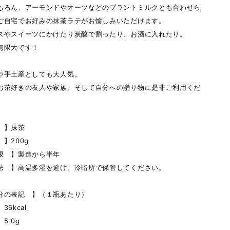
ちろん、アーモンドやオーツなどのプラントミルクとも合わせら
ご自宅でお好みの抹茶ラテがお愉しみいただけます。
スやスイーツにかけたり炭酸で割ったり、お酒に入れたり。
無限大です！
や手土産としても大人気。
お茶好きの友人や家族、そして自分への贈り物に是非ご利用くだ
 】抹茶
】200g
限 】製造から半年
法 】高温多湿を避け、冷暗所で保管してください。
分の表記 】（１瓶あたり）
6kcal
5.0g