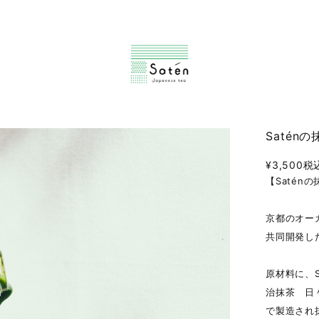
Satén
¥3,500
税
【Satén
京都のオーガ
共同開発し
原材料に、
治抹茶 日々
で製造され