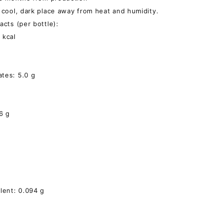
a cool, dark place away from heat and humidity.
acts (per bottle):
 kcal
tes: 5.0 g
6 g
alent: 0.094 g