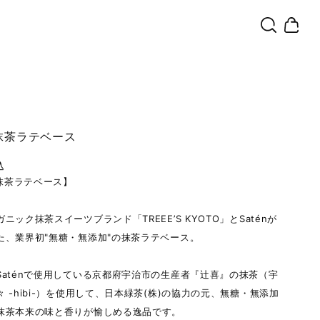
の抹茶ラテベース
込
の抹茶ラテベース】
ニック抹茶スイーツブランド「TREEE’S KYOTO」とSaténが
た、業界初"無糖・無添加"の抹茶ラテベース。
Saténで使用している京都府宇治市の生産者『辻喜』の抹茶（宇
 -hibi-）を使用して、日本緑茶(株)の協力の元、無糖・無添加
抹茶本来の味と香りが愉しめる逸品です。