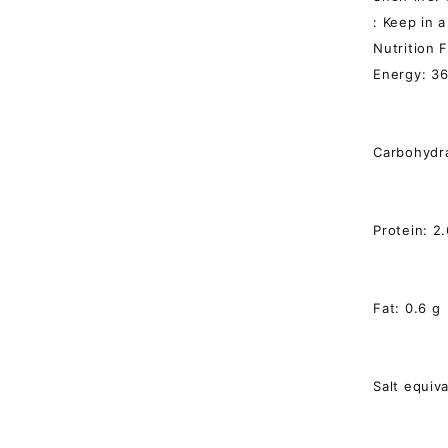
: Keep in 
Nutrition F
Energy: 36
Carbohydra
Protein: 2.
Fat: 0.6 g
Salt equiv