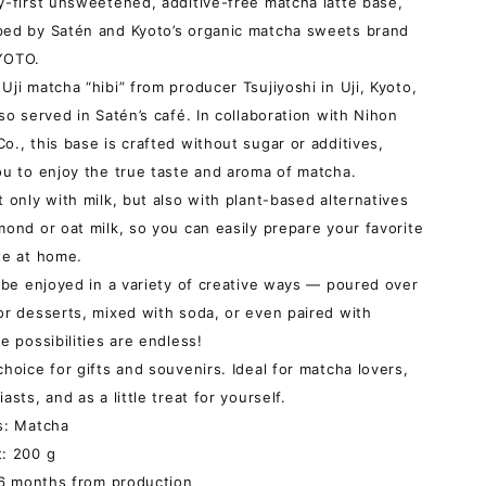
y-first unsweetened, additive-free matcha latte base,
ed by Satén and Kyoto’s organic matcha sweets brand
YOTO.
Uji matcha “hibi” from producer Tsujiyoshi in Uji, Kyoto,
lso served in Satén’s café. In collaboration with Nihon
o., this base is crafted without sugar or additives,
ou to enjoy the true taste and aroma of matcha.
t only with milk, but also with plant-based alternatives
mond or oat milk, so you can easily prepare your favorite
te at home.
o be enjoyed in a variety of creative ways — poured over
or desserts, mixed with soda, or even paired with
e possibilities are endless!
choice for gifts and souvenirs. Ideal for matcha lovers,
asts, and as a little treat for yourself.
s: Matcha
: 200 g
: 6 months from production