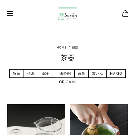
茶器
茶器
急須
茶海
湯冷し
抹茶碗
茶筅
ぽたん
HARIO
ORIGAMI