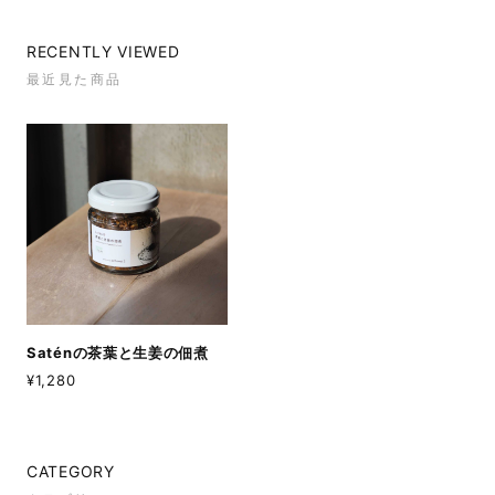
かないです 中のフィルターは取りにくいですね 保冷は
分かりませんが、夏になったら 日本茶以外でも試して
みたいです。
RECENTLY VIEWED
最近見た商品
Saténの福袋 【抹茶まるごとセット】
2026/01/06
ORIGAMI 片口抹茶碗（ホワイト）
2025/03/14
Saténの茶葉と生姜の佃煮
¥1,280
Saténの抹茶ラテベース
2025/01/04
I got this cute bottle to my friend. When ordering, I
CATEGORY
asked in the remarks column, "Could you please