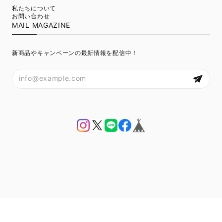
私たちについて
facilement maintenant je peux plus m’en passer !
お問い合わせ
J’aime beaucoup !
MAIL MAGAZINE
新商品やキャンペーンの最新情報を配信中！
藤かおり 駄農園
2023/12/16
J'adore ce thé il est vraiment doux et très goûteux
je vais encore l’acheter !
いなぐち 鈴木茶苑
2023/12/16
Un thé vraiment bon et frais je recommande ce
produit !