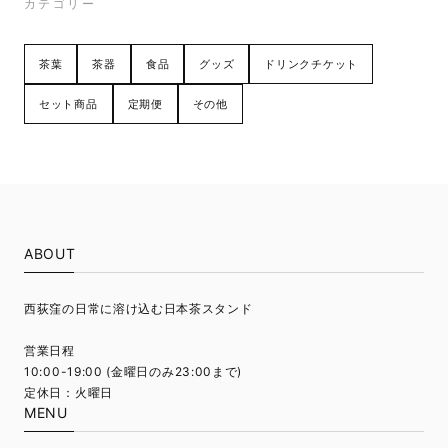
カテゴリー
wrap it as a gift?" When the cute arrived to me,
the staff's polite handwriting as written on a letter
to tell me that it was not wrapped. And the staff
茶葉
茶器
食品
グッズ
ドリンクチケット
gave me a paper bag with a shop sticker on it
along with this bottle. How wonderful shopping. My
セット商品
定期便
その他
friend also seems to like it, and I’m very satisfied.
Satén not only said that the product was additive-
free, but also provided high quality busine.
Saténの福袋【抹茶まるごとセット】
ABOUT
2025/01/02
抹茶生活を始められる機会になって嬉しいです♪
西荻窪の日常に溶け込む日本茶スタンド
営業日程
10:00-19:00 (金曜日のみ23:00まで)
HARIO スイッチ&サーバーセット
定休日：火曜日
2023/12/16
MENU
Je suis vraiment satisfaite j’arrive à préparer le thé