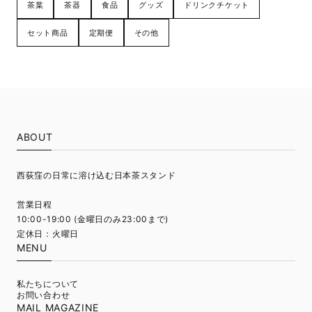
茶葉
茶器
食品
グッズ
ドリンクチケット
wrap it as a gift?" When the cute arrived to me,
the staff's polite handwriting as written on a letter
セット商品
定期便
その他
to tell me that it was not wrapped. And the staff
gave me a paper bag with a shop sticker on it
along with this bottle. How wonderful shopping. My
friend also seems to like it, and I’m very satisfied.
Satén not only said that the product was additive-
free, but also provided high quality busine.
ABOUT
Saténの福袋【抹茶まるごとセット】
西荻窪の日常に溶け込む日本茶スタンド
2025/01/02
営業日程
抹茶生活を始められる機会になって嬉しいです♪
10:00-19:00 (金曜日のみ23:00まで)
定休日：火曜日
MENU
HARIO スイッチ&サーバーセット
私たちについて
2023/12/16
お問い合わせ
MAIL MAGAZINE