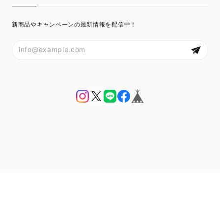
Je suis vraiment satisfaite j’arrive à préparer le thé
facilement maintenant je peux plus m’en passer !
J’aime beaucoup !
新商品やキャンペーンの最新情報を配信中！
藤かおり 駄農園
2023/12/16
J'adore ce thé il est vraiment doux et très goûteux
je vais encore l’acheter !
いなぐち 鈴木茶苑
2023/12/16
Un thé vraiment bon et frais je recommande ce
produit !
プライバシーポリシー
特定商取引法に基づく表記
© Saten