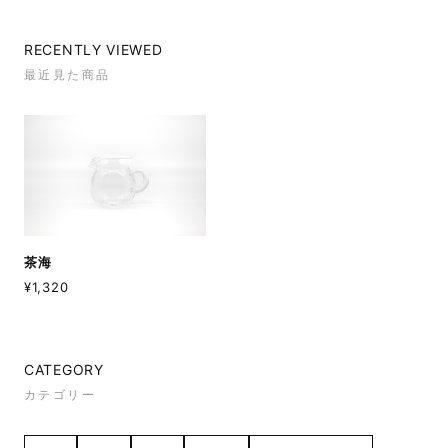
かないです 中のフィルターは取りにくいですね 保冷は
分かりませんが、夏になったら 日本茶以外でも試して
みたいです。
RECENTLY VIEWED
最近見た商品
Saténの福袋 【抹茶まるごとセット】
2026/01/06
ORIGAMI 片口抹茶碗（ホワイト）
茶海
2025/03/14
¥1,320
Saténの抹茶ラテベース
CATEGORY
2025/01/04
カテゴリー
I got this cute bottle to my friend. When ordering, I
asked in the remarks column, "Could you please